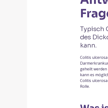
Frag
Typisch C
des Dick
kann.
Colitis ulceros
Darmerkrankung.
geheilt werden
kann es möglich
Colitis ulcero
Rolle.