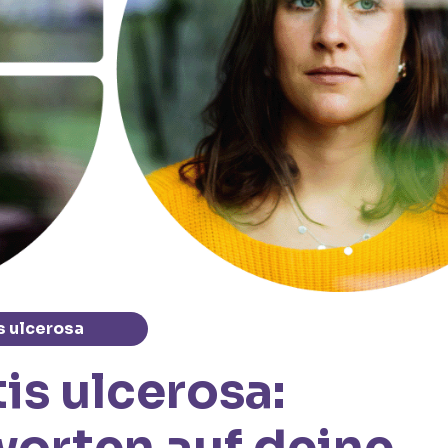
s ulcerosa
tis ulcerosa:
orten auf deine