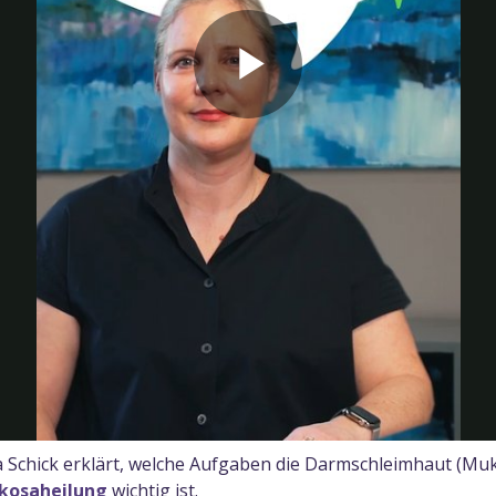
Play
Video
a Schick erklärt, welche Aufgaben die Darmschleimhaut (Mu
kosaheilung
wichtig ist.