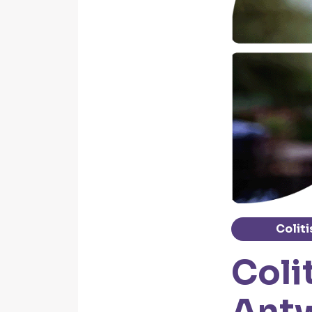
Coliti
Coli
Antw