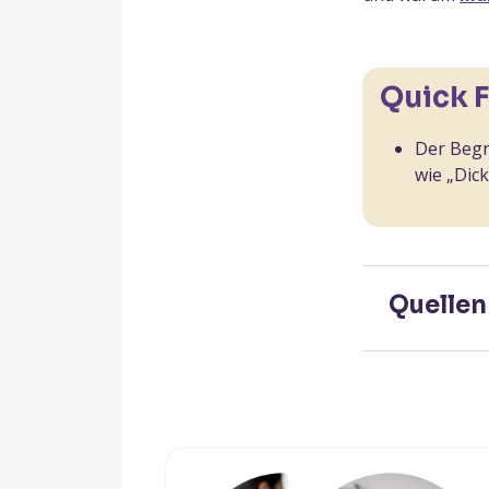
Quick 
Der Begri
wie „Dic
Quellen