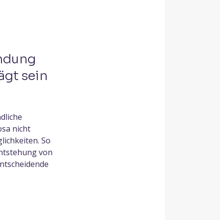
ündung
ägt sein
dliche
osa nicht
lichkeiten. So
Entstehung von
entscheidende