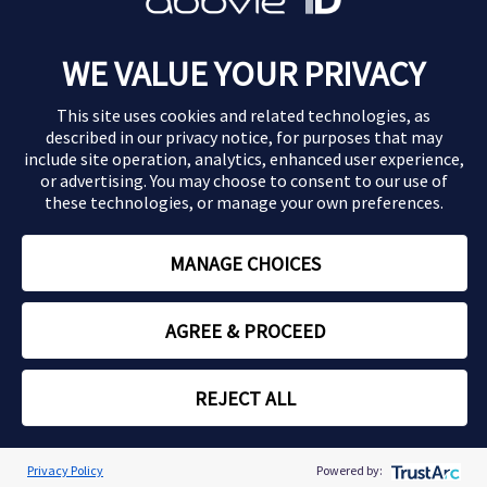
Morbus Crohn
WE VALUE YOUR PRIVACY
Colitis ulcerosa
This site uses cookies and related technologies, as
Magazin
described in our
privacy notice
, for purposes that may
include site operation, analytics, enhanced user experience,
or advertising. You may choose to consent to our use of
Impressum
these technologies, or manage your own preferences.
Datenschutz
MANAGE CHOICES
Nutzungsbedingungen
AGREE & PROCEED
Copyright © 2026 AbbVie
REJECT ALL
Cookie Preferences
Privacy Policy
Powered by: