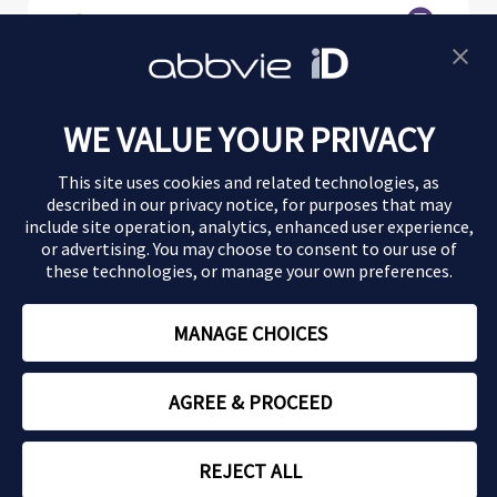
Morbus Crohn
WE VALUE YOUR PRIVACY
Colitis ulcerosa
This site uses cookies and related technologies, as
Magazin
described in our
privacy notice
, for purposes that may
include site operation, analytics, enhanced user experience,
or advertising. You may choose to consent to our use of
Impressum
these technologies, or manage your own preferences.
Datenschutz
MANAGE CHOICES
Nutzungsbedingungen
AGREE & PROCEED
Copyright © 2026 AbbVie
REJECT ALL