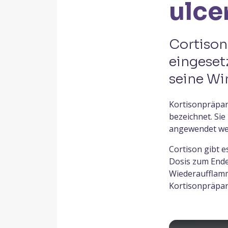
ulce
Cortison
eingeset
seine Wir
Kortisonpräpara
bezeichnet. Sie
angewendet we
Cortison gibt es
Dosis zum Ende 
Wiederaufflamme
Kortisonpräpar