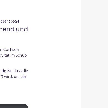
lcerosa
mmend und
en Cortison
ivität im Schub
tig ist, dass die
“) wird, um ein